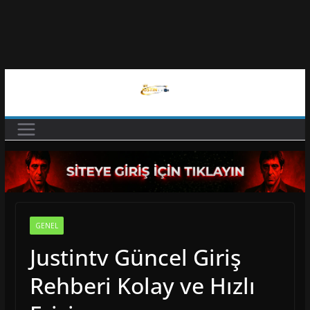
Skip
to
content
GENEL
Justintv Güncel Giriş
Rehberi Kolay ve Hızlı