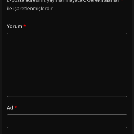
E-posta adresiniz yayınlanmayacak.
Gerekli alanlar
*
ile işaretlenmişlerdir
Yorum
*
Ad
*