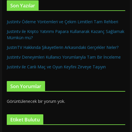
Son Yazılar
Justintv Ödeme Yöntemleri ve Çekim Limitleri Tam Rehberi
Justintv ile Kripto Yatırımı Papara Kullanarak Kazanç Sağlamak
Mümkün mü?
JustinTV Hakkında Şikayetlerin Arkasındaki Gerçekler Neler?
Justintv Deneyimleri Kullanıcı Yorumlarıyla Tam Bir İnceleme
Justintv ile Canlı Maç ve Oyun Keyfini Zirveye Taşıyın
Son Yorumlar
Görüntülenecek bir yorum yok.
Etiket Bulutu