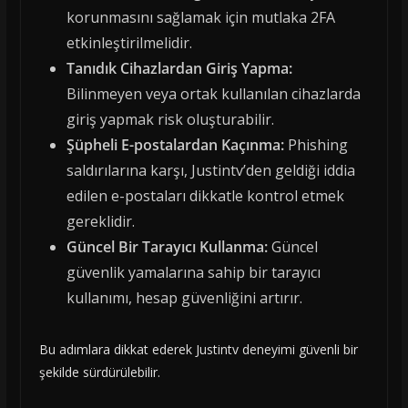
korunmasını sağlamak için mutlaka 2FA
etkinleştirilmelidir.
Tanıdık Cihazlardan Giriş Yapma:
Bilinmeyen veya ortak kullanılan cihazlarda
giriş yapmak risk oluşturabilir.
Şüpheli E-postalardan Kaçınma:
Phishing
saldırılarına karşı, Justintv’den geldiği iddia
edilen e-postaları dikkatle kontrol etmek
gereklidir.
Güncel Bir Tarayıcı Kullanma:
Güncel
güvenlik yamalarına sahip bir tarayıcı
kullanımı, hesap güvenliğini artırır.
Bu adımlara dikkat ederek Justintv deneyimi güvenli bir
şekilde sürdürülebilir.