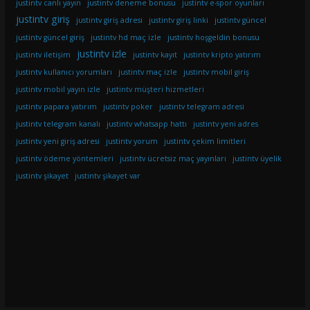
justintv canlı yayın
justintv deneme bonusu
justintv e-spor oyunları
justintv giriş
justintv giriş adresi
justintv giriş linki
justintv güncel
justintv güncel giriş
justintv hd maç izle
justintv hoşgeldin bonusu
justintv izle
justintv iletişim
justintv kayıt
justintv kripto yatırım
justintv kullanıcı yorumları
justintv maç izle
justintv mobil giriş
justintv mobil yayın izle
justintv müşteri hizmetleri
justintv papara yatırım
justintv poker
justintv telegram adresi
justintv telegram kanalı
justintv whatsapp hattı
justintv yeni adres
justintv yeni giriş adresi
justintv yorum
justintv çekim limitleri
justintv ödeme yöntemleri
justintv ücretsiz maç yayınları
justintv üyelik
justintv şikayet
justintv şikayet var