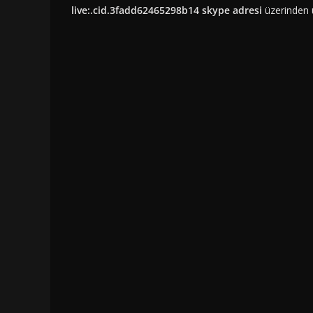
live:.cid.3fadd62465298b14 skype adresi
üzerinden ul