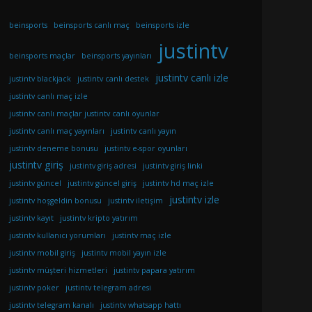
beinsports
beinsports canlı maç
beinsports izle
justintv
beinsports maçlar
beinsports yayınları
justintv canlı izle
justintv blackjack
justintv canlı destek
justintv canlı maç izle
justintv canlı maçlar justintv canlı oyunlar
justintv canlı maç yayınları
justintv canlı yayın
justintv deneme bonusu
justintv e-spor oyunları
justintv giriş
justintv giriş adresi
justintv giriş linki
justintv güncel
justintv güncel giriş
justintv hd maç izle
justintv izle
justintv hoşgeldin bonusu
justintv iletişim
justintv kayıt
justintv kripto yatırım
justintv kullanıcı yorumları
justintv maç izle
justintv mobil giriş
justintv mobil yayın izle
justintv müşteri hizmetleri
justintv papara yatırım
justintv poker
justintv telegram adresi
justintv telegram kanalı
justintv whatsapp hattı