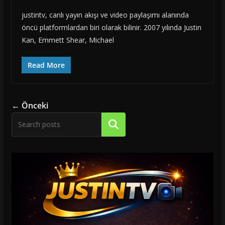
justintv, canlı yayın akışı ve video paylaşımı alanında
öncü platformlardan biri olarak bilinir. 2007 yılında Justin
Kan, Emmett Shear, Michael
Read More
← Önceki
Ara