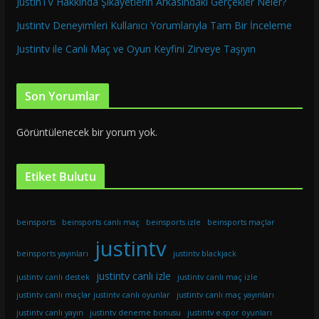
JustinTV Hakkında Şikayetlerin Arkasındaki Gerçekler Neler?
Justintv Deneyimleri Kullanıcı Yorumlarıyla Tam Bir İnceleme
Justintv ile Canlı Maç ve Oyun Keyfini Zirveye Taşıyın
Son Yorumlar
Görüntülenecek bir yorum yok.
Etiket Bulutu
beinsports
beinsports canlı maç
beinsports izle
beinsports maçlar
justintv
beinsports yayınları
justintv blackjack
justintv canlı izle
justintv canlı destek
justintv canlı maç izle
justintv canlı maçlar justintv canlı oyunlar
justintv canlı maç yayınları
justintv canlı yayın
justintv deneme bonusu
justintv e-spor oyunları