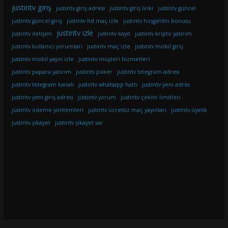
justintv giriş
justintv giriş adresi
justintv giriş linki
justintv güncel
justintv güncel giriş
justintv hd maç izle
justintv hoşgeldin bonusu
justintv izle
justintv iletişim
justintv kayıt
justintv kripto yatırım
justintv kullanıcı yorumları
justintv maç izle
justintv mobil giriş
justintv mobil yayın izle
justintv müşteri hizmetleri
justintv papara yatırım
justintv poker
justintv telegram adresi
justintv telegram kanalı
justintv whatsapp hattı
justintv yeni adres
justintv yeni giriş adresi
justintv yorum
justintv çekim limitleri
justintv ödeme yöntemleri
justintv ücretsiz maç yayınları
justintv üyelik
justintv şikayet
justintv şikayet var