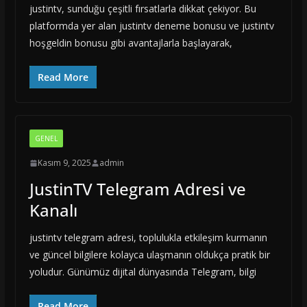
justintv, sunduğu çeşitli fırsatlarla dikkat çekiyor. Bu
platformda yer alan justintv deneme bonusu ve justintv
hoşgeldin bonusu gibi avantajlarla başlayarak,
Read More
GENEL
Kasım 9, 2025
admin
JustinTV Telegram Adresi ve
Kanalı
justintv telegram adresi, toplulukla etkileşim kurmanın
ve güncel bilgilere kolayca ulaşmanın oldukça pratik bir
yoludur. Günümüz dijital dünyasında Telegram, bilgi
Read More